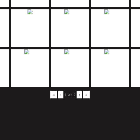
«
‹
›
»
1
из
2