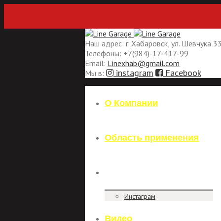
Наш адрес:
г. Хабаровск, ул. Шевчука 3
Телефоны:
+7(984)-17-417-99
Email:
Linexhab@gmail.com
instagram
Facebook
Мы в:
О Компании
Область применения
Фото
Инстаграм
Видео