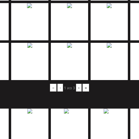
«
‹
›
»
1
из
3