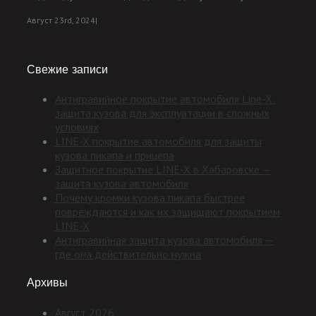
Август 23rd, 2024
|
Свежие записи
Антигравийное покрытие автомобиля Line-X:
защита кузова для эксплуатации в сложных
условиях
LINE-X покрытие автомобиля для защиты
кузова пикапа и прицепа
Защитное покрытие LINE-X в Хабаровске —
защита кузова автомобиля
Почему кромки кузова пикапа быстрее
повреждаются и как их защищают покрытием
LINE-X
Антигравийная защита кузова автомобиля —
где она действительно нужна
Архивы
Август 2026