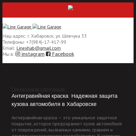
РАССРОЧКА БЕЗ ПЕРЕПЛАТ
Наш адрес:
г. Хабаровск, ул. Шевчука 33
Телефоны:
+7(984)-17-417-99
Email:
Linexhab@gmail.com
instagram
Facebook
Мы в:
Предыдущая
Следующая
Антигравийная краска: Надежная защита
кузова автомобиля в Хабаровске
Антигравийная краска — это уникальное защитное
покрытие, которое предохраняет кузов автомобиля
от повреждений, вызванных камнями, гравием и
другими механическими воздействиями. В условиях