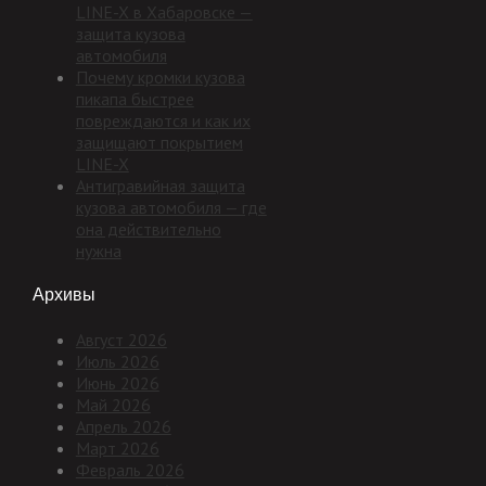
LINE-X в Хабаровске —
защита кузова
автомобиля
Почему кромки кузова
пикапа быстрее
повреждаются и как их
защищают покрытием
LINE-X
Антигравийная защита
кузова автомобиля — где
она действительно
нужна
Архивы
Август 2026
Июль 2026
Июнь 2026
Май 2026
Апрель 2026
Март 2026
Февраль 2026