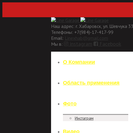
Наш адрес:
г. Хабаровск, ул. Шевчука 3
Телефоны:
+7(984)-17-417-99
Email:
Linexhab@gmail.com
instagram
Facebook
Мы в:
О Компании
Область применения
Фото
Инстаграм
Видео