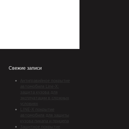
Свежие записи
Антигравийное покрытие
автомобиля Line-X:
защита кузова для
эксплуатации в сложных
условиях
LINE-X покрытие
автомобиля для защиты
кузова пикапа и прицепа
Защитное покрытие