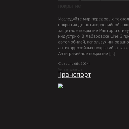
покрытие
Исследуйте мир передовых технол
покрытия до антикоррозийной защи
защитное покрытие Раптор и огне
индустрию. В Хабаровске Line G 
автомобилей, используя инновацио
антикоррозийных покрытий, а такж
Антигравийное покрытие [...]
Февраль 6th, 2024
|
Читать дальше
Транспорт