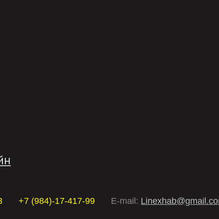
йн
3
+7 (984)-17-417-99
E-mail:
Linexhab@gmail.c