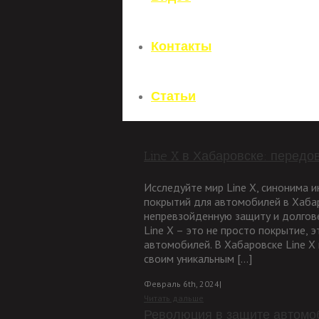
Контакты
Статьи
Line X в Хабаровске: перед
Исследуйте мир Line X, синонима
покрытий для автомобилей в Хабаро
непревзойденную защиту и долгове
Line X – это не просто покрытие, 
автомобилей. В Хабаровске Line X
своим уникальным [...]
Февраль 6th, 2024
|
Читать дальше
Революция в защите автомоб