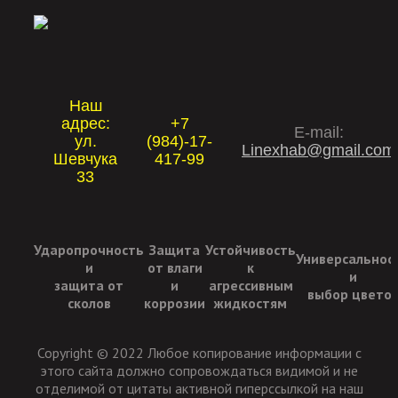
Наш
адрес:
+7
E-mail:
ул.
(984)-17-
Linexhab@gmail.com
Шевчука
417-99
33
Ударопрочность
Защита
Устойчивость
Универсальнос
и
от влаги
к
и
защита от
и
агрессивным
выбор цвето
сколов
коррозии
жидкостям
Copyright © 2022 Любое копирование информации с
этого сайта должно сопровождаться видимой и не
отделимой от цитаты активной гиперссылкой на наш