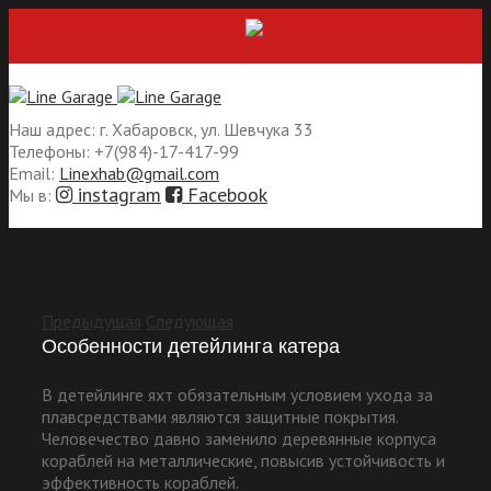
РАССРОЧКА БЕЗ ПЕРЕПЛАТ
Наш адрес:
г. Хабаровск, ул. Шевчука 33
Телефоны:
+7(984)-17-417-99
Email:
Linexhab@gmail.com
instagram
Facebook
Мы в:
Предыдущая
Следующая
Особенности детейлинга катера
В детейлинге яхт обязательным условием ухода за
плавсредствами являются защитные покрытия.
Человечество давно заменило деревянные корпуса
кораблей на металлические, повысив устойчивость и
эффективность кораблей.