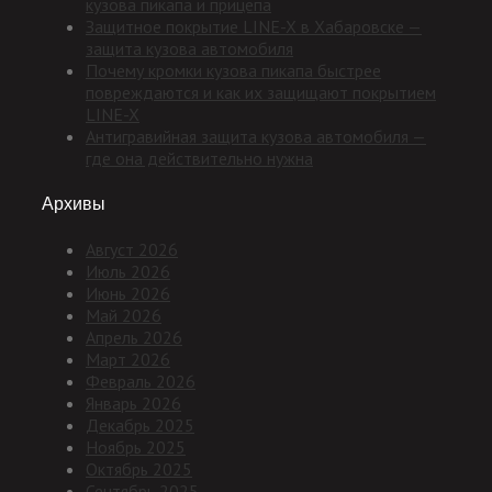
кузова пикапа и прицепа
Защитное покрытие LINE-X в Хабаровске —
защита кузова автомобиля
Почему кромки кузова пикапа быстрее
повреждаются и как их защищают покрытием
LINE-X
Антигравийная защита кузова автомобиля —
где она действительно нужна
Архивы
Август 2026
Июль 2026
Июнь 2026
Май 2026
Апрель 2026
Март 2026
Февраль 2026
Январь 2026
Декабрь 2025
Ноябрь 2025
Октябрь 2025
Сентябрь 2025